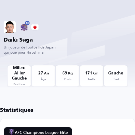
18
Daiki Suga
Un joueur de football de Japan
qui joue pour Hiroshima
Milieu
Ailier
27
69
171
Gauche
An
Kg
Cm
Âge
Poids
Taille
Pied
Gauche
Position
Statistiques
AFC Champions League Elite