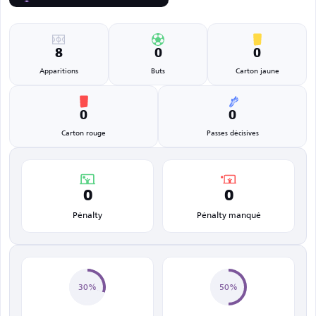
8
0
0
Apparitions
Buts
Carton jaune
0
0
Carton rouge
Passes décisives
0
0
Pénalty
Pénalty manqué
30%
50%