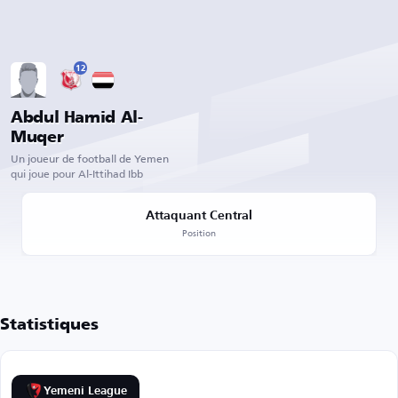
12
Abdul Hamid Al-
Muqer
Un joueur de football de Yemen
qui joue pour Al-Ittihad Ibb
Attaquant Central
Position
Statistiques
Yemeni League