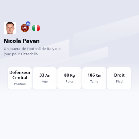
26
Nicola Pavan
Un joueur de football de Italy qui
joue pour Cittadella
Défenseur
33
80
186
Droit
An
Kg
Cm
Central
Âge
Poids
Taille
Pied
Position