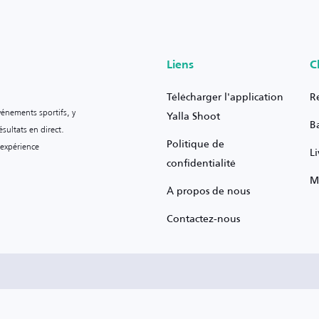
Liens
C
Télécharger l'application
R
vénements sportifs, y
Yalla Shoot
B
sultats en direct.
Politique de
 expérience
L
confidentialité
M
À propos de nous
Contactez-nous