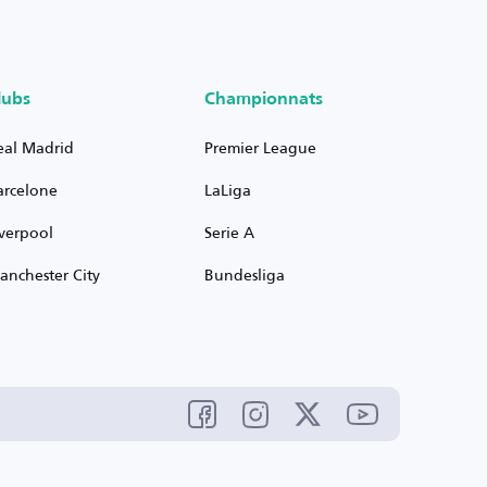
lubs
Championnats
eal Madrid
Premier League
arcelone
LaLiga
iverpool
Serie A
anchester City
Bundesliga