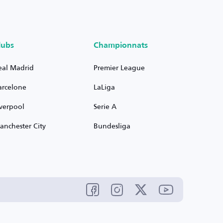
lubs
Championnats
eal Madrid
Premier League
arcelone
LaLiga
iverpool
Serie A
anchester City
Bundesliga