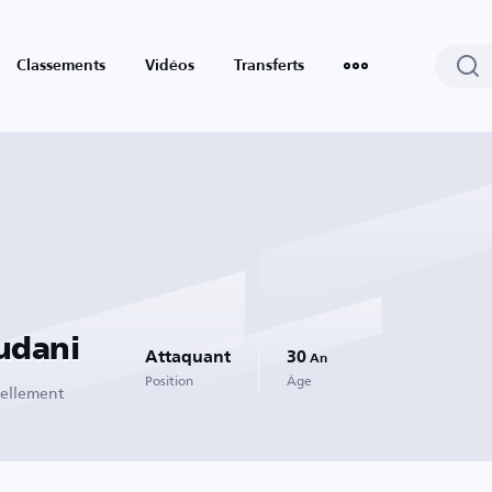
Classements
Vidéos
Transferts
udani
Attaquant
30
An
Position
Âge
uellement