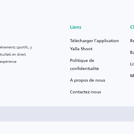
Liens
C
Télécharger l'application
R
vénements sportifs, y
Yalla Shoot
B
sultats en direct.
Politique de
 expérience
L
confidentialité
M
À propos de nous
Contactez-nous