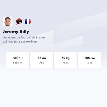
Jeremy Billy
Un joueur de football de France
qui joue pour Les Herbiers
Milieu
32
75
188
An
Kg
Cm
Position
Âge
Poids
Taille