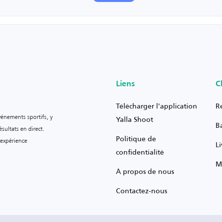
Liens
C
Télécharger l'application
R
vénements sportifs, y
Yalla Shoot
B
sultats en direct.
Politique de
 expérience
L
confidentialité
M
À propos de nous
Contactez-nous