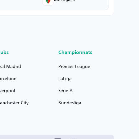
lubs
Championnats
eal Madrid
Premier League
arcelone
LaLiga
iverpool
Serie A
anchester City
Bundesliga