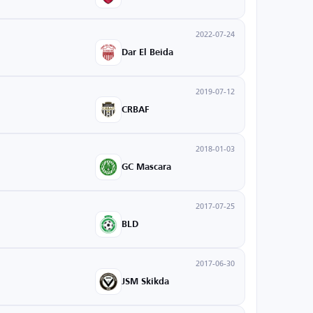
2022-07-24
Dar El Beida
2019-07-12
CRBAF
2018-01-03
GC Mascara
2017-07-25
BLD
2017-06-30
JSM Skikda