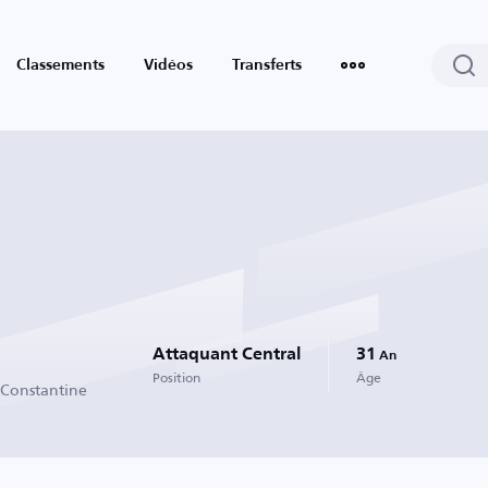
Classements
Vidéos
Transferts
Attaquant Central
31
An
Position
Âge
 Constantine