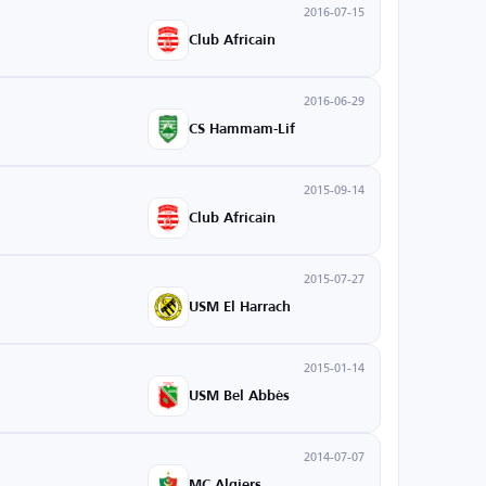
2016-07-15
Club Africain
2016-06-29
CS Hammam-Lif
2015-09-14
Club Africain
2015-07-27
USM El Harrach
2015-01-14
USM Bel Abbès
2014-07-07
MC Algiers