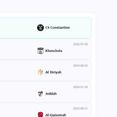
CS Constantine
2026-07-06
Khenchela
2024-08-02
Al Diriyah
2024-01-20
Jeddah
2023-08-31
Al-Qaisumah