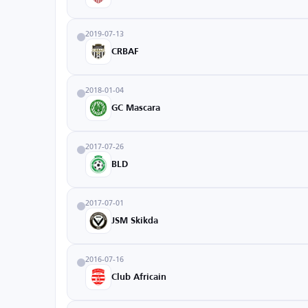
2019-07-13
CRBAF
2018-01-04
GC Mascara
2017-07-26
BLD
2017-07-01
JSM Skikda
2016-07-16
Club Africain