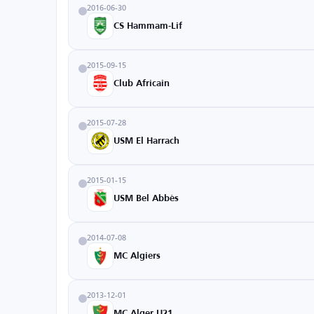
2016-06-30
CS Hammam-Lif
2015-09-15
Club Africain
2015-07-28
USM El Harrach
2015-01-15
USM Bel Abbès
2014-07-08
MC Algiers
2013-12-01
MC Alger U21