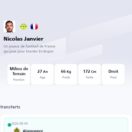
Nicolas Janvier
Un joueur de football de France
qui joue pour Esenler Erokspor
Milieu de
27
66
172
Droit
An
Kg
Cm
Terrain
Âge
Poids
Taille
Pied
Position
Transferts
2026-08-04
Alanyaspor