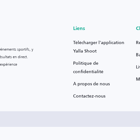
Liens
C
Télécharger l'application
R
vénements sportifs, y
Yalla Shoot
B
sultats en direct.
Politique de
 expérience
L
confidentialité
M
À propos de nous
Contactez-nous