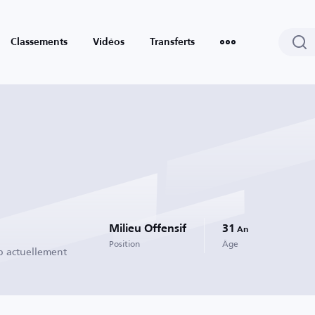
Classements
Vidéos
Transferts
Milieu Offensif
31
An
Position
Âge
b actuellement