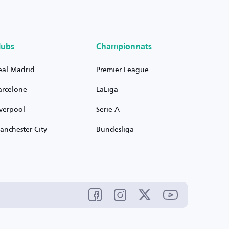
lubs
Championnats
eal Madrid
Premier League
arcelone
LaLiga
iverpool
Serie A
anchester City
Bundesliga