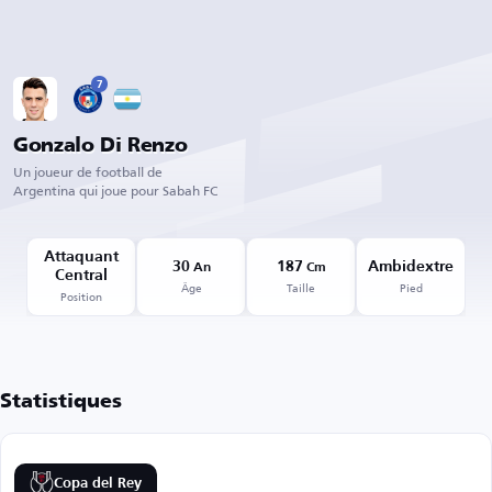
7
Gonzalo Di Renzo
Un joueur de football de
Argentina qui joue pour Sabah FC
Attaquant
30
187
Ambidextre
An
Cm
Central
Âge
Taille
Pied
Position
Statistiques
Copa del Rey