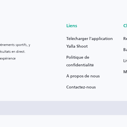
Liens
C
Télécharger l'application
R
vénements sportifs, y
Yalla Shoot
B
sultats en direct.
Politique de
 expérience
L
confidentialité
M
À propos de nous
Contactez-nous