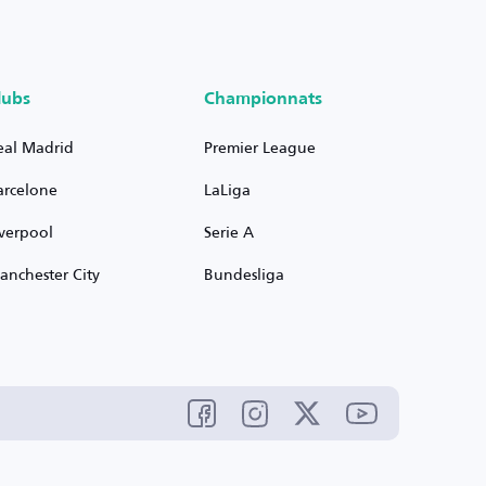
lubs
Championnats
eal Madrid
Premier League
arcelone
LaLiga
iverpool
Serie A
anchester City
Bundesliga