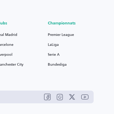
lubs
Championnats
eal Madrid
Premier League
arcelone
LaLiga
iverpool
Serie A
anchester City
Bundesliga