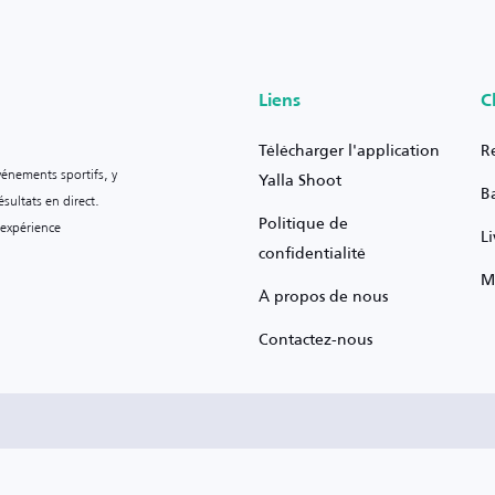
Liens
C
Télécharger l'application
R
vénements sportifs, y
Yalla Shoot
B
sultats en direct.
Politique de
 expérience
L
confidentialité
M
À propos de nous
Contactez-nous