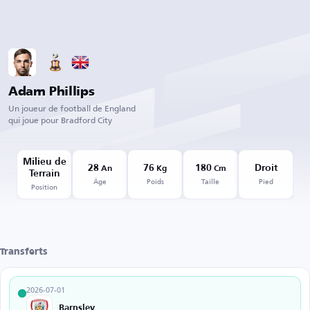
Adam Phillips
Un joueur de football de England
qui joue pour Bradford City
Milieu de
28
76
180
Droit
An
Kg
Cm
Terrain
Âge
Poids
Taille
Pied
Position
Transferts
2026-07-01
Barnsley