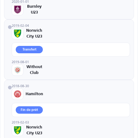
2020-01-01
Burnley
U23
2019-02-04
Norwich
City U23
Transfert
2019-08-01
Without
Club
2018-08-30
Hamilton
Fin de prêt
2019-02-03
Norwich
City U23