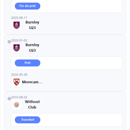
Fin de prêt
2020-08-11
Burnley
U23
2020-01-02
Burnley
U23
Prêt
2020-05-30
Morecambe
2019-08-02
Without
Club
Transfert