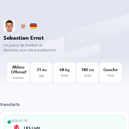
Sebastian Ernst
Un joueur de football de
Germany sans club actuellement
Milieu
31
68
180
Gauche
An
Kg
Cm
Offensif
Âge
Poids
Taille
Pied
Position
Transferts
2026-07-18
LKS Lodz