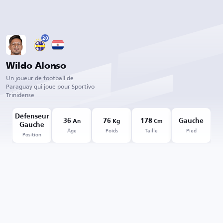
20
Wildo Alonso
Un joueur de football de
Paraguay qui joue pour Sportivo
Trinidense
Défenseur
36
76
178
Gauche
An
Kg
Cm
Gauche
Âge
Poids
Taille
Pied
Position