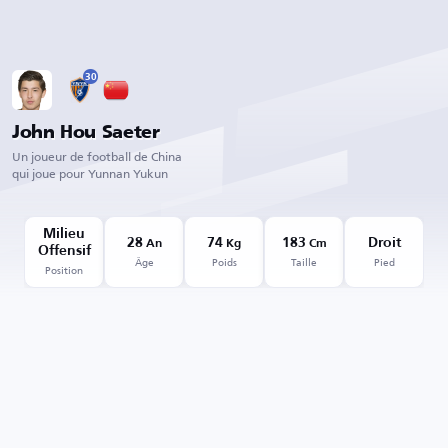
30
John Hou Saeter
Un joueur de football de China
qui joue pour Yunnan Yukun
Milieu
28
74
183
Droit
An
Kg
Cm
Offensif
Âge
Poids
Taille
Pied
Position