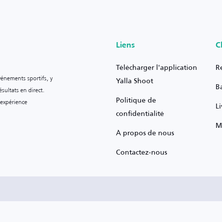
Liens
C
Télécharger l'application
R
vénements sportifs, y
Yalla Shoot
B
sultats en direct.
Politique de
 expérience
L
confidentialité
M
À propos de nous
Contactez-nous