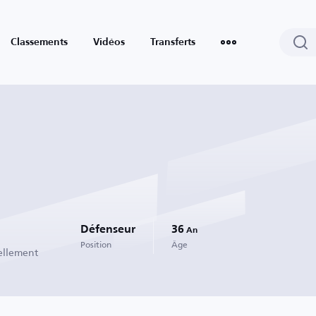
Classements
Vidéos
Transferts
Défenseur
36
An
Position
Âge
ellement