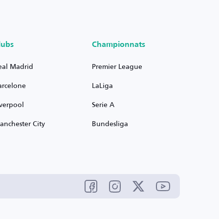
lubs
Championnats
eal Madrid
Premier League
arcelone
LaLiga
iverpool
Serie A
anchester City
Bundesliga