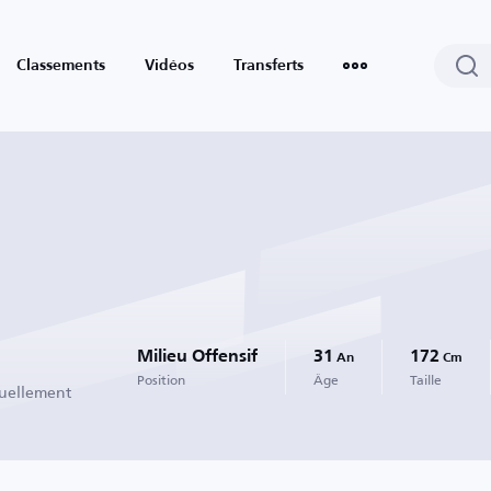
Classements
Vidéos
Transferts
Milieu Offensif
31
172
An
Cm
Position
Âge
Taille
tuellement