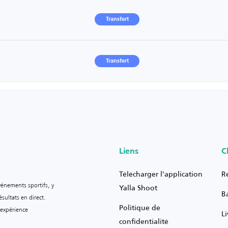
Transfert
Transfert
Liens
C
Télécharger l'application
R
vénements sportifs, y
Yalla Shoot
B
sultats en direct.
Politique de
 expérience
L
confidentialité