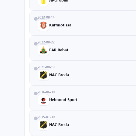
Al-Orobah
2023-08-14
Karmiotissa
2022-08-22
FAR Rabat
2021-08-13
NAC Breda
2016-06-30
Helmond Sport
2015-01-30
NAC Breda