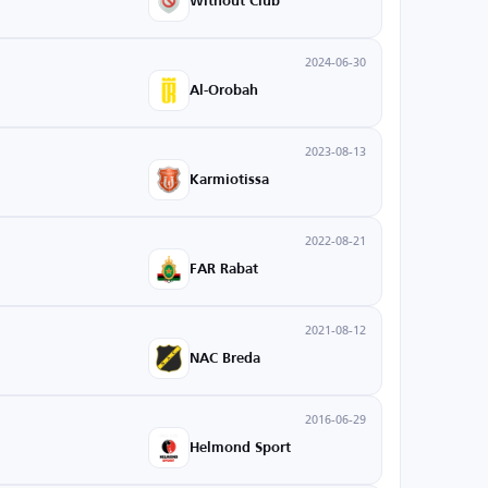
Without Club
2024-06-30
Al-Orobah
2023-08-13
Karmiotissa
2022-08-21
FAR Rabat
2021-08-12
NAC Breda
2016-06-29
Helmond Sport