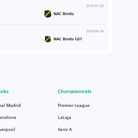
2015-01-29
NAC Breda
2014-06-30
NAC Breda U21
lubs
Championnats
eal Madrid
Premier League
arcelone
LaLiga
iverpool
Serie A