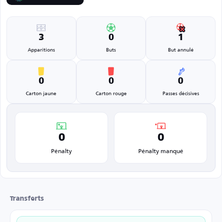
3
0
1
Apparitions
Buts
But annulé
0
0
0
Carton jaune
Carton rouge
Passes décisives
0
0
Pénalty
Pénalty manqué
Transferts