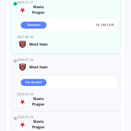
2020-07-27
Slavia
Prague
16.2M EUR
Transfert
2027-06-30
West Ham
2020-07-26
West Ham
Fin de prêt
2020-07-26
Slavia
Prague
2020-01-29
Slavia
Prague