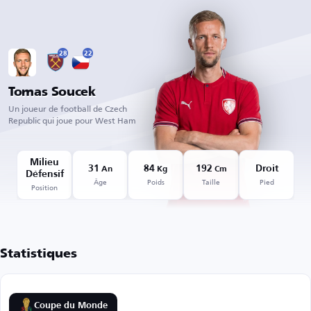
28
22
Tomas Soucek
Un joueur de football de Czech
Republic qui joue pour West Ham
Milieu
31
84
192
Droit
An
Kg
Cm
Défensif
Âge
Poids
Taille
Pied
Position
Statistiques
Coupe du Monde