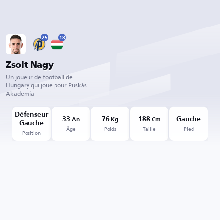
25
18
Zsolt Nagy
Un joueur de football de
Hungary qui joue pour Puskás
Akadémia
Défenseur
33
76
188
Gauche
An
Kg
Cm
Gauche
Âge
Poids
Taille
Pied
Position