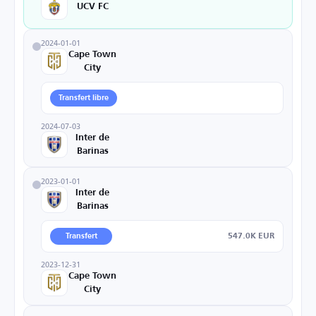
UCV FC
2024-01-01
Cape Town
City
Transfert libre
2024-07-03
Inter de
Barinas
2023-01-01
Inter de
Barinas
547.0K EUR
Transfert
2023-12-31
Cape Town
City