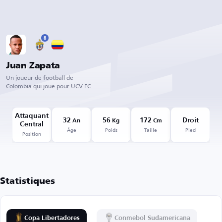
8
Juan Zapata
Un joueur de football de
Colombia qui joue pour UCV FC
Attaquant
32
56
172
Droit
An
Kg
Cm
Central
Âge
Poids
Taille
Pied
Position
Statistiques
Copa Libertadores
Conmebol Sudamericana