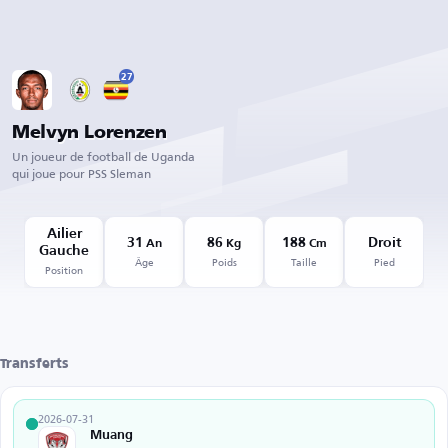
27
Melvyn Lorenzen
Un joueur de football de Uganda
qui joue pour PSS Sleman
Ailier
31
86
188
Droit
An
Kg
Cm
Gauche
Âge
Poids
Taille
Pied
Position
Transferts
2026-07-31
Muang