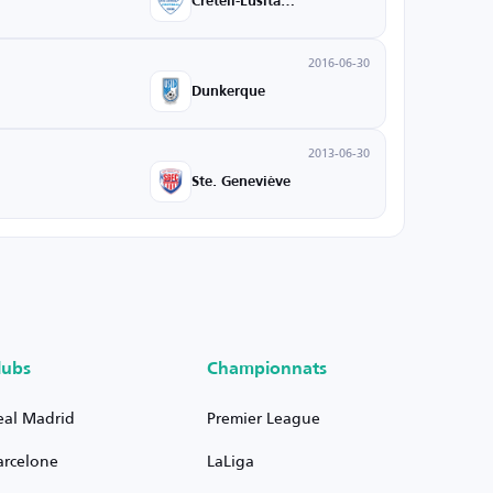
Créteil-Lusitanos
2016-06-30
Dunkerque
2013-06-30
Ste. Geneviève
lubs
Championnats
eal Madrid
Premier League
arcelone
LaLiga