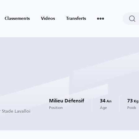
Classements
Vidéos
Transferts
Milieu Défensif
34
73
An
Kg
Position
Âge
Poids
 Stade Lavalloi