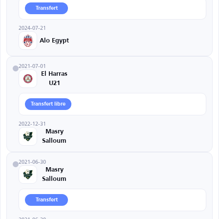
Transfert
2024-07-21
Alo Egypt
2021-07-01
El Harras
U21
Transfert libre
2022-12-31
Masry
Salloum
2021-06-30
Masry
Salloum
Transfert