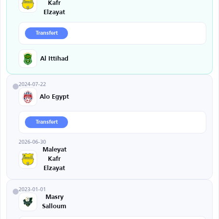
Kafr
Elzayat
Transfert
Al Ittihad
2024-07-22
Alo Egypt
Transfert
2026-06-30
Maleyat
Kafr
Elzayat
2023-01-01
Masry
Salloum