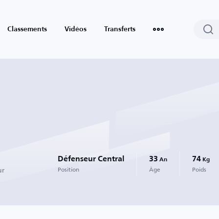
Classements
Vidéos
Transferts
Défenseur Central
33
74
An
Kg
ur
Position
Âge
Poids