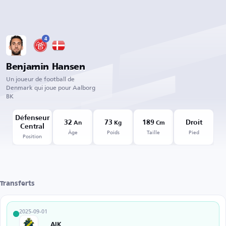
4
Benjamin Hansen
Un joueur de football de
Denmark qui joue pour Aalborg
BK
Défenseur
32
73
189
Droit
An
Kg
Cm
Central
Âge
Poids
Taille
Pied
Position
Transferts
2025-09-01
AIK