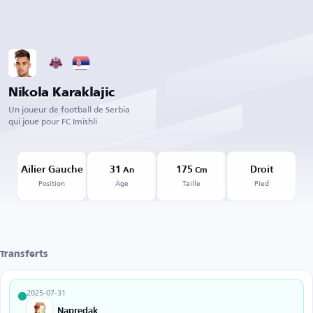
Nikola Karaklajic
Un joueur de football de Serbia
qui joue pour FC Imishli
Ailier Gauche
31
175
Droit
An
Cm
Position
Âge
Taille
Pied
Transferts
2025-07-31
Napredak