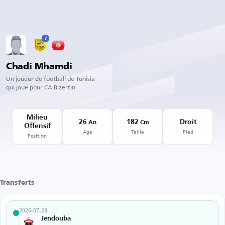
7
Chadi Mhamdi
Un joueur de football de Tunisia
qui joue pour CA Bizertin
Milieu
26
182
Droit
An
Cm
Offensif
Âge
Taille
Pied
Position
Transferts
2026-07-23
Jendouba