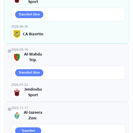
Sport
Transfert libre
2028-06-30
CA Bizertin
2024-09-10
Al-Wahda
Trip.
Transfert libre
2026-07-22
Jendouba
Sport
2023-11-11
Al-Jazeera
Zuw.
Transfert