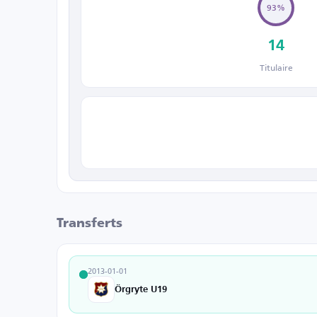
93%
14
Titulaire
Transferts
2013-01-01
Örgryte U19