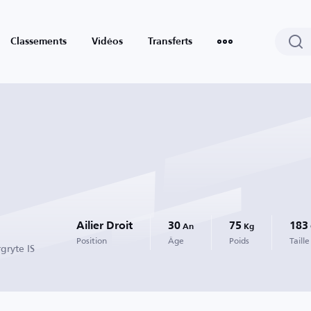
Classements
Vidéos
Transferts
Ailier Droit
30
75
183
An
Kg
Position
Âge
Poids
Taille
gryte IS