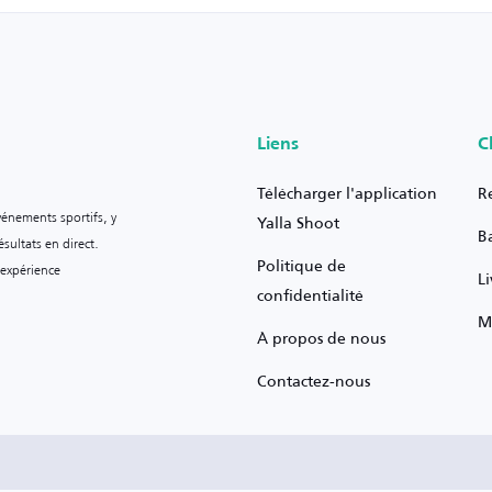
Liens
C
Télécharger l'application
R
vénements sportifs, y
Yalla Shoot
B
sultats en direct.
Politique de
 expérience
L
confidentialité
M
À propos de nous
Contactez-nous