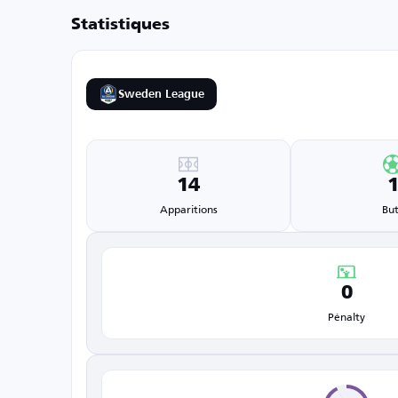
Statistiques
Sweden League
14
Apparitions
But
0
Pénalty