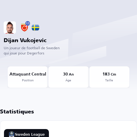
11
Dijan Vukojevic
Un joueur de football de Sweden
qui joue pour Degerfors
Attaquant Central
30
183
An
Cm
Position
Âge
Taille
Statistiques
Sweden League