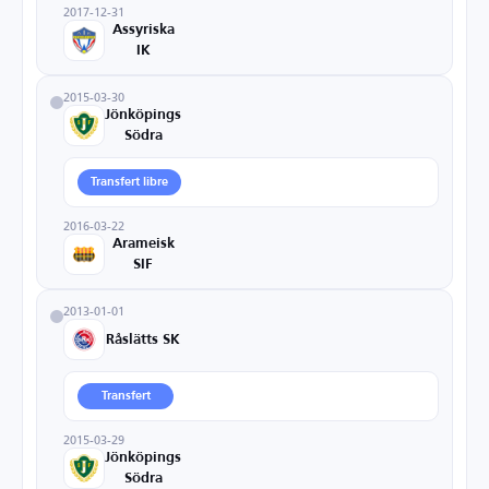
2017-12-31
Assyriska
IK
2015-03-30
Jönköpings
Södra
Transfert libre
2016-03-22
Arameisk
SIF
2013-01-01
Råslätts SK
Transfert
2015-03-29
Jönköpings
Södra