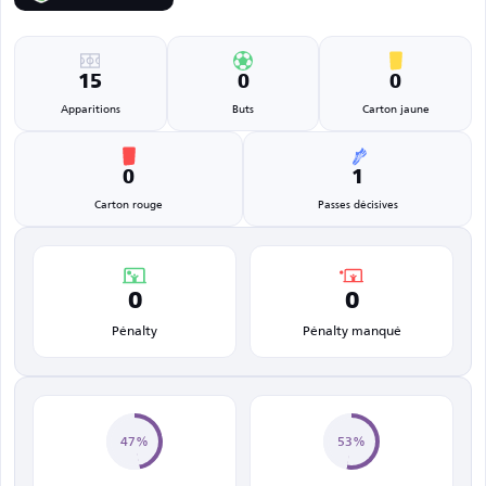
15
0
0
Apparitions
Buts
Carton jaune
0
1
Carton rouge
Passes décisives
0
0
Pénalty
Pénalty manqué
47%
53%