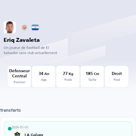
Eriq Zavaleta
Un joueur de football de El
Salvador sans club actuellement
Défenseur
34
77
185
Droit
An
Kg
Cm
Central
Âge
Poids
Taille
Pied
Position
Transferts
2026-01-01
LA Galaxy