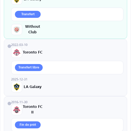
Transfert
Without
Club
2022-03-10
Toronto FC
Transfert libre
2025-12-31
LA Galaxy
2016-11-30
Toronto FC
II
Fin de prêt