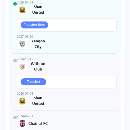
2026-07-09
Shan
United
Transfert libre
2027-06-30
Yangon
City
2024-10-15
Without
Club
Transfert
2026-07-08
Shan
United
2024-07-01
Chainat FC