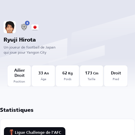
8
Ryuji Hirota
Un joueur de football de Japan
qui joue pour Yangon City
Ailier
33
62
173
Droit
An
Kg
Cm
Droit
Âge
Poids
Taille
Pied
Position
Statistiques
Ligue Challenge de l’AFC