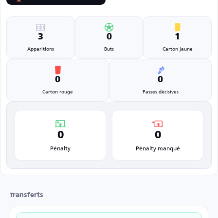
3
0
1
Apparitions
Buts
Carton jaune
0
0
Carton rouge
Passes décisives
0
0
Pénalty
Pénalty manqué
Transferts