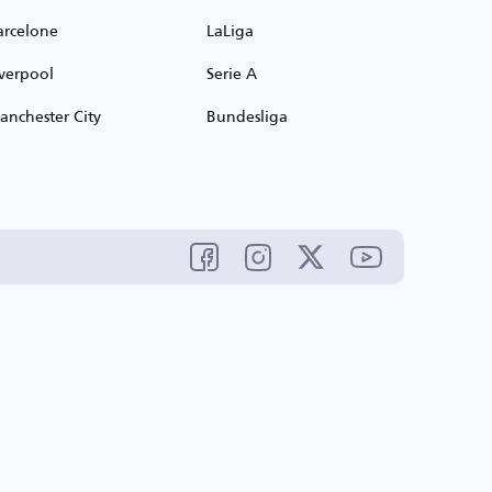
arcelone
LaLiga
iverpool
Serie A
anchester City
Bundesliga