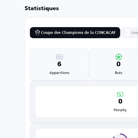
Statistiques
Coupe des Champions de la CONCACAF
Lea
6
0
Apparitions
Buts
0
Pénalty