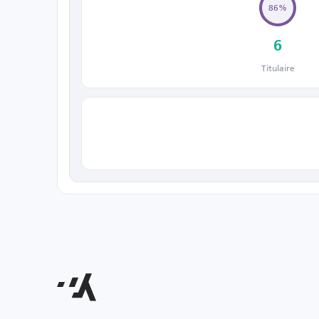
86%
6
Titulaire