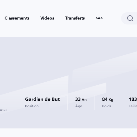
Classements
Vidéos
Transferts
Gardien de But
33
84
183
An
Kg
Position
Âge
Poids
Taill
luca