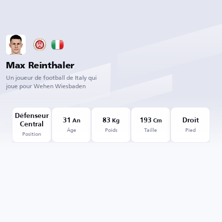
Max Reinthaler
Un joueur de football de Italy qui
joue pour Wehen Wiesbaden
Défenseur
31
83
193
Droit
An
Kg
Cm
Central
Âge
Poids
Taille
Pied
Position