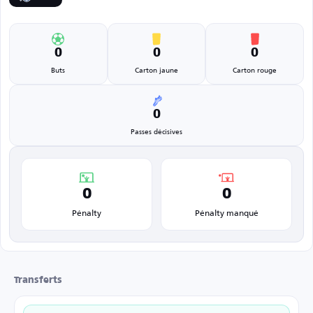
0
0
0
Buts
Carton jaune
Carton rouge
0
Passes décisives
0
0
Pénalty
Pénalty manqué
Transferts