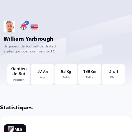
23
William Yarbrough
Un joueur de football de United
States qui joue pour Toronto FC
Gardien
37
83
188
Droit
An
Kg
Cm
de But
Âge
Poids
Taille
Pied
Position
Statistiques
MLS