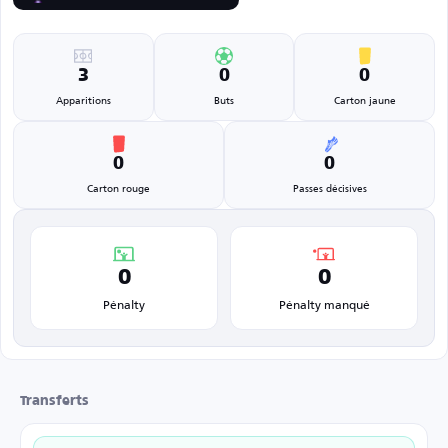
3
0
0
Apparitions
Buts
Carton jaune
0
0
Carton rouge
Passes décisives
0
0
Pénalty
Pénalty manqué
Transferts