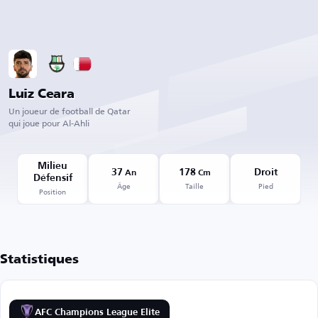
Luiz Ceara
Un joueur de football de Qatar
qui joue pour Al-Ahli
Milieu
37
178
Droit
An
Cm
Défensif
Âge
Taille
Pied
Position
Statistiques
AFC Champions League Elite