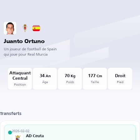
Juanto Ortuno
Un joueur de football de Spain
qui joue pour Real Murcia
Attaquant
34
70
177
Droit
An
Kg
Cm
Central
Âge
Poids
Taille
Pied
Position
Transferts
2026-02-02
AD Ceuta