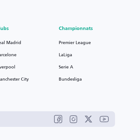
lubs
Championnats
eal Madrid
Premier League
arcelone
LaLiga
iverpool
Serie A
anchester City
Bundesliga