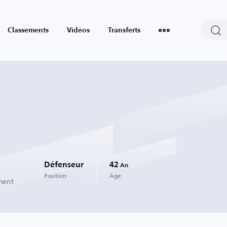
Classements
Vidéos
Transferts
Défenseur
42
An
Position
Âge
ment