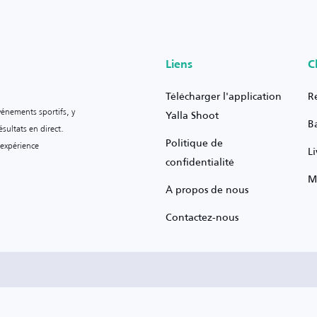
Liens
C
Télécharger l'application
R
vénements sportifs, y
Yalla Shoot
B
sultats en direct.
Politique de
 expérience
L
confidentialité
M
À propos de nous
Contactez-nous