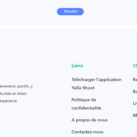
Transfert
Liens
C
Télécharger l'application
R
vénements sportifs, y
Yalla Shoot
B
sultats en direct.
Politique de
 expérience
L
confidentialité
M
À propos de nous
Contactez-nous