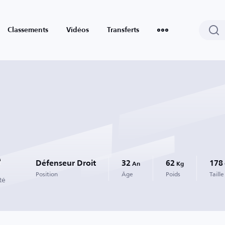
Classements
Vidéos
Transferts
é
Défenseur Droit
32
62
178
An
Kg
Position
Âge
Poids
Taille
té