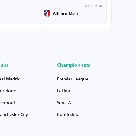
2013-06-30
Atletico Madrid B
lubs
Championnats
eal Madrid
Premier League
arcelone
LaLiga
iverpool
Serie A
anchester City
Bundesliga