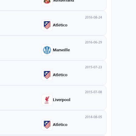
Sunderland
2016-08-24
Atlético
2016-06-29
Marseille
2015-07-23
Atlético
2015-07-08
Liverpool
2014-08-05
Atlético