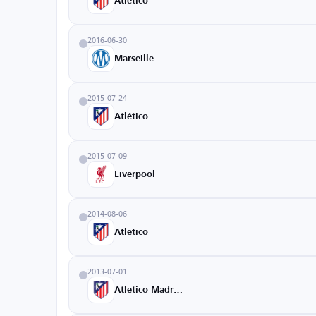
Atlético
2016-06-30
Marseille
2015-07-24
Atlético
2015-07-09
Liverpool
2014-08-06
Atlético
2013-07-01
Atletico Madrid B