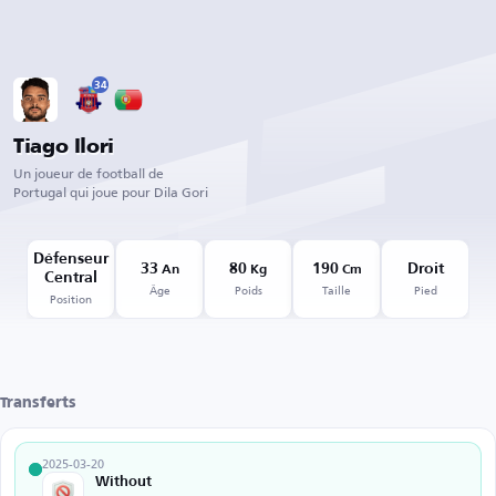
34
Tiago Ilori
Un joueur de football de
Portugal qui joue pour Dila Gori
Défenseur
33
80
190
Droit
An
Kg
Cm
Central
Âge
Poids
Taille
Pied
Position
Transferts
2025-03-20
Without