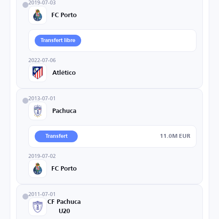
2019-07-03
FC Porto
Transfert libre
2022-07-06
Atlético
2013-07-01
Pachuca
11.0M EUR
Transfert
2019-07-02
FC Porto
2011-07-01
CF Pachuca
U20