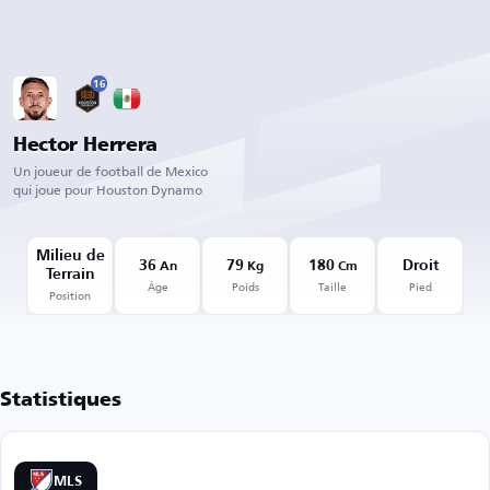
16
Hector Herrera
Un joueur de football de Mexico
qui joue pour Houston Dynamo
Milieu de
36
79
180
Droit
An
Kg
Cm
Terrain
Âge
Poids
Taille
Pied
Position
Statistiques
MLS