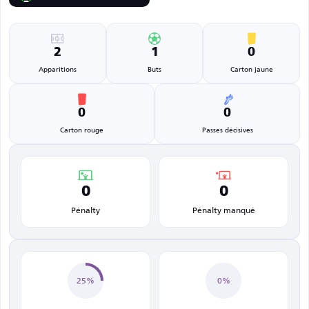
2
1
0
Apparitions
Buts
Carton jaune
0
0
Carton rouge
Passes décisives
0
0
Pénalty
Pénalty manqué
25%
0%