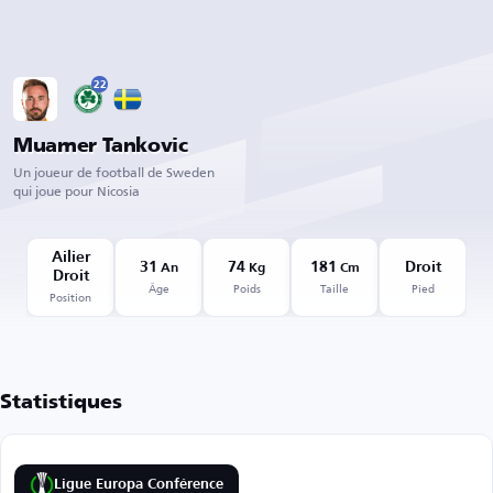
22
Muamer Tankovic
Un joueur de football de Sweden
qui joue pour Nicosia
Ailier
31
74
181
Droit
An
Kg
Cm
Droit
Âge
Poids
Taille
Pied
Position
Statistiques
Ligue Europa Conférence