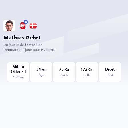
8
Mathias Gehrt
Un joueur de football de
Denmark qui joue pour Hvidovre
Milieu
34
75
172
Droit
An
Kg
Cm
Offensif
Âge
Poids
Taille
Pied
Position