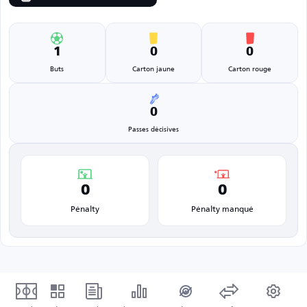
1
0
0
Buts
Carton jaune
Carton rouge
0
Passes décisives
0
0
Pénalty
Pénalty manqué