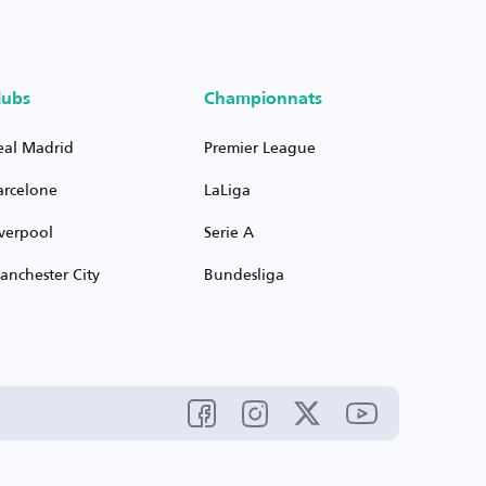
lubs
Championnats
eal Madrid
Premier League
arcelone
LaLiga
iverpool
Serie A
anchester City
Bundesliga