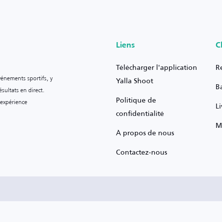
Liens
C
Télécharger l'application
R
vénements sportifs, y
Yalla Shoot
B
sultats en direct.
Politique de
 expérience
L
confidentialité
M
À propos de nous
Contactez-nous