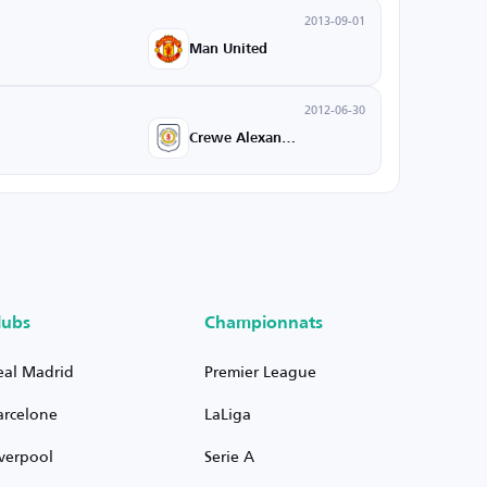
2013-09-01
Man United
2012-06-30
Crewe Alexandra
lubs
Championnats
eal Madrid
Premier League
arcelone
LaLiga
iverpool
Serie A