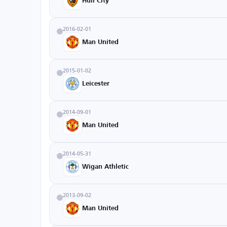
Hull City
2016-02-01
Man United
2015-01-02
Leicester
2014-09-01
Man United
2014-05-31
Wigan Athletic
2013-09-02
Man United