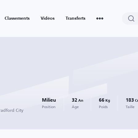
Classements
Vidéos
Transferts
Milieu
32
66
183
An
Kg
C
Position
Âge
Poids
Taille
radford City