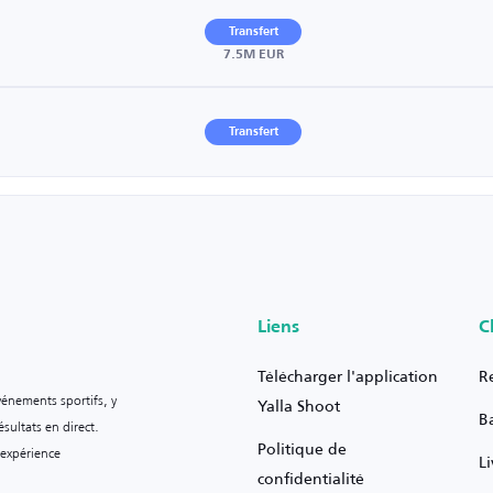
Transfert
7.5M EUR
Transfert
Liens
C
Télécharger l'application
R
vénements sportifs, y
Yalla Shoot
B
sultats en direct.
Politique de
 expérience
L
confidentialité