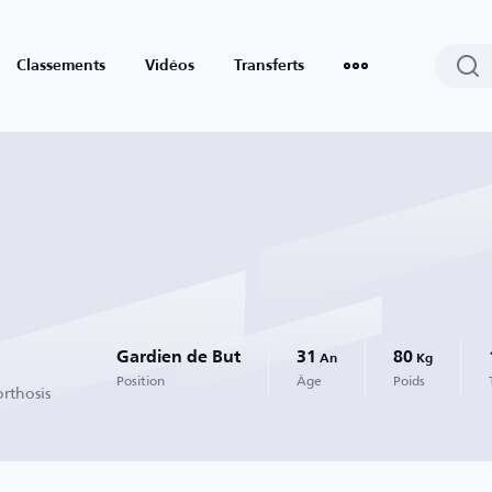
Classements
Vidéos
Transferts
Gardien de But
31
80
An
Kg
Position
Âge
Poids
rthosis