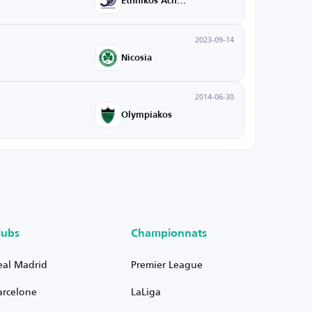
Ethnikos Achnas
2023-09-14
Nicosia
2014-06-30
Olympiakos
lubs
Championnats
eal Madrid
Premier League
arcelone
LaLiga