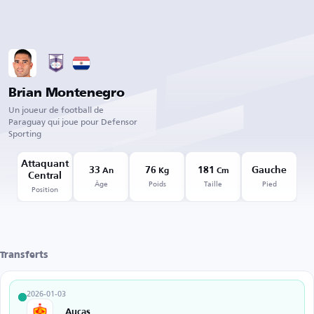
Brian Montenegro
Un joueur de football de
Paraguay qui joue pour Defensor
Sporting
Attaquant
33
76
181
Gauche
An
Kg
Cm
Central
Âge
Poids
Taille
Pied
Position
Transferts
2026-01-03
Aucas