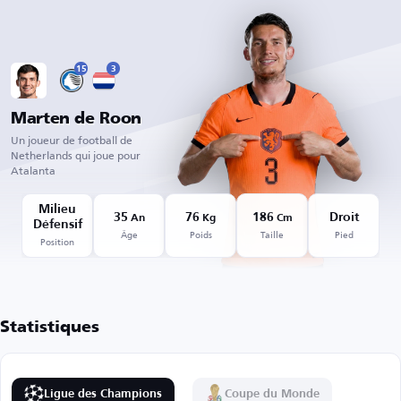
15
3
Marten de Roon
Un joueur de football de
Netherlands qui joue pour
Atalanta
Milieu
35
76
186
Droit
An
Kg
Cm
Défensif
Âge
Poids
Taille
Pied
Position
Statistiques
Ligue des Champions
Coupe du Monde