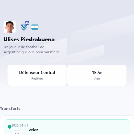
46
Ulises Piedrabuena
Un joueur de football de
Argentina qui joue pour Sarsfield
Défenseur Central
18
An
Position
Âge
Transferts
2026-01-01
Vélez